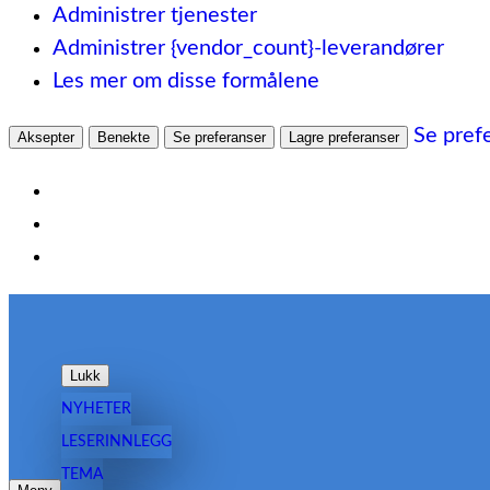
Administrer tjenester
Administrer {vendor_count}-leverandører
Les mer om disse formålene
Se pref
Aksepter
Benekte
Se preferanser
Lagre preferanser
Hopp
til
innhold
Lukk
NYHETER
LESERINNLEGG
TEMA