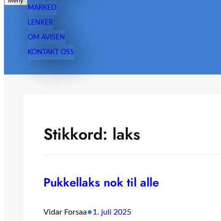
Meny
MARKED
LENKER
OM AVISEN
KONTAKT OSS
Stikkord:
laks
Pukkellaks nok til alle
•
Vidar Forsaa
1. juli 2025