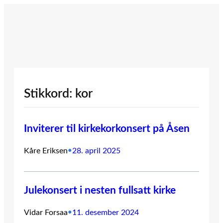
Hopp
til
innhold
Stikkord:
kor
Inviterer til kirkekorkonsert på Åsen
Kåre Eriksen
•
28. april 2025
Julekonsert i nesten fullsatt kirke
Vidar Forsaa
•
11. desember 2024