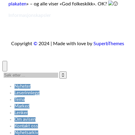
plakaten
» – og alle viser «God folkeskikk». OK?
Informasjonskapsler
Copyright
©
2024 | Made with love by
SuperbThemes
Nyheter
Leserinnlegg
Tema
Marked
Lenker
Om avisen
Kontakt oss
Nyhetsarkiv