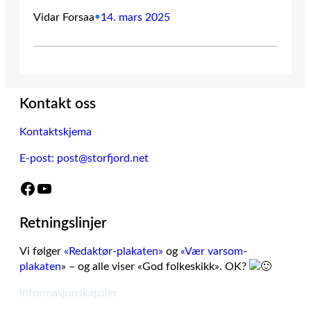
Vidar Forsaa
•
14. mars 2025
Kontakt oss
Kontaktskjema
E-post: post@storfjord.net
Facebook
YouTube
Retningslinjer
Vi følger
«Redaktør-plakaten»
og
«Vær varsom-
plakaten
» – og alle viser «God folkeskikk». OK?
Informasjonskapsler