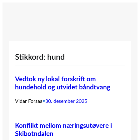
Hopp
til
innhold
Stikkord:
hund
Vedtok ny lokal forskrift om
hundehold og utvidet båndtvang
Vidar Forsaa
•
30. desember 2025
Konflikt mellom næringsutøvere i
Skibotndalen