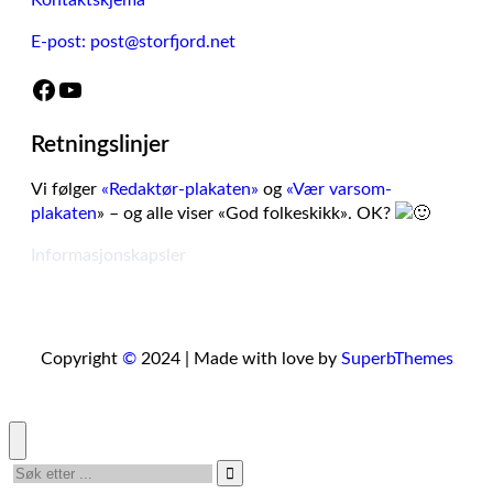
Kontaktskjema
E-post: post@storfjord.net
Facebook
YouTube
Retningslinjer
Vi følger
«Redaktør-plakaten»
og
«Vær varsom-
plakaten
» – og alle viser «God folkeskikk». OK?
Informasjonskapsler
Copyright
©
2024 | Made with love by
SuperbThemes