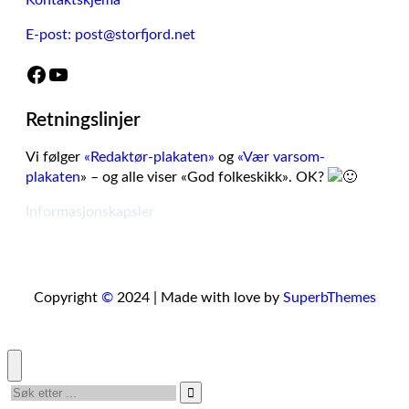
Kontaktskjema
E-post: post@storfjord.net
Facebook
YouTube
Retningslinjer
Vi følger
«Redaktør-plakaten»
og
«Vær varsom-
plakaten
» – og alle viser «God folkeskikk». OK?
Informasjonskapsler
Copyright
©
2024 | Made with love by
SuperbThemes