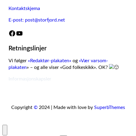
Kontaktskjema
E-post: post@storfjord.net
Facebook
YouTube
Retningslinjer
Vi følger
«Redaktør-plakaten»
og
«Vær varsom-
plakaten
» – og alle viser «God folkeskikk». OK?
Informasjonskapsler
Copyright
©
2024 | Made with love by
SuperbThemes