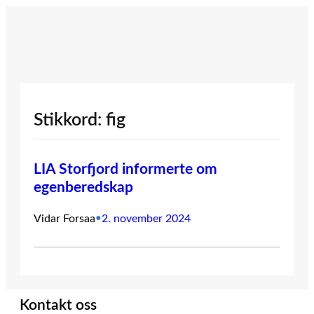
Hopp
til
innhold
Stikkord:
fig
LIA Storfjord informerte om
egenberedskap
Vidar Forsaa
•
2. november 2024
Kontakt oss