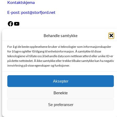
Kontaktskjema
E-post: post@storfjord.net
Facebook
YouTube
Retningslinjer
Behandle samtykke
For å gi de beste opplevelsene bruker vi teknologier som informasjonskapsler
Vi følger
«Redaktør-plakaten»
og
«Vær varsom-plakaten
»
for å lagre og/eller få tilgang til enhetsinformasjon. Å samtykke til disse
– og alle viser «God folkeskikk». OK?
teknologiene vil tillate oss å behandle data som nettleseratferd eller unike ID-er
på dette nettstedet. Å ikke samtykke eller trekke tilbake samtykke kan ha negativ
Informasjonskapsler
innvirkning på visse egenskaper og funksjoner.
Aksepter
Copyright
©
2024 | Made with love by
SuperbThemes
Benekte
Se preferanser