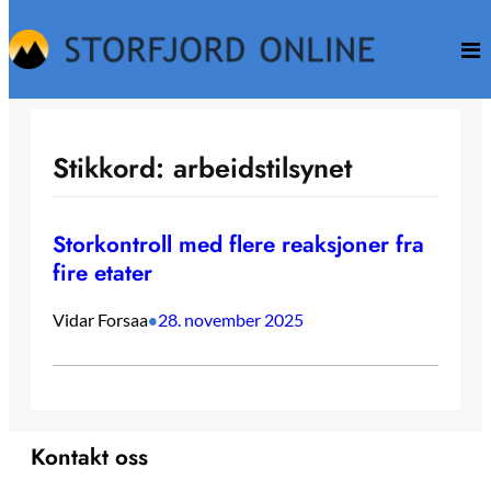
Hopp
til
innhold
Stikkord:
arbeidstilsynet
Storkontroll med flere reaksjoner fra
fire etater
Vidar Forsaa
28. november 2025
•
Kontakt oss