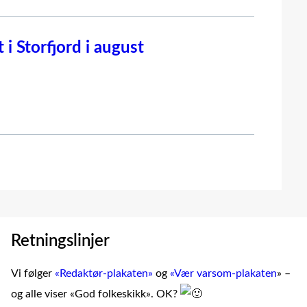
i Storfjord i august
Retningslinjer
Vi følger
«Redaktør-plakaten»
og
«Vær varsom-plakaten
» –
og alle viser «God folkeskikk». OK?