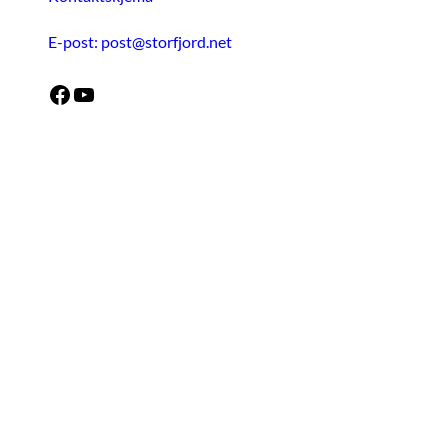
E-post: post@storfjord.net
Facebook
YouTube