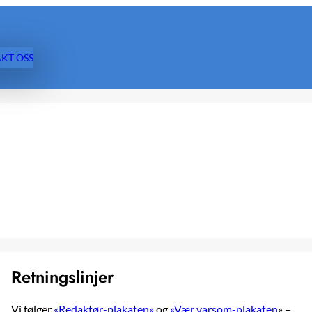
KT OSS
Retningslinjer
Vi følger
«Redaktør-plakaten»
og
«Vær varsom-plakaten
» –