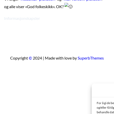
og alle viser «God folkeskikk». OK?
Informasjonskapsler
Copyright
©
2024 | Made with love by
SuperbThemes
For å gi de b
og/eller få ti
behandle data