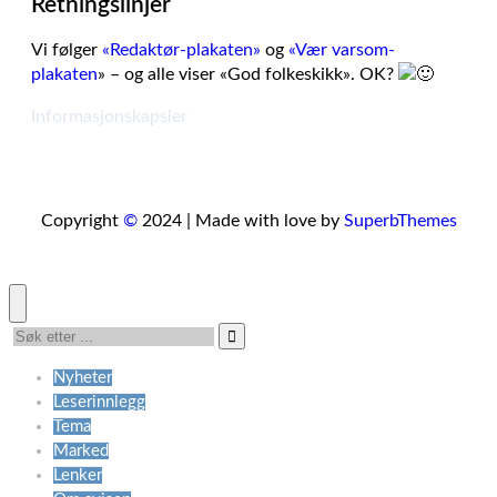
Retningslinjer
Vi følger
«Redaktør-plakaten»
og
«Vær varsom-
plakaten
» – og alle viser «God folkeskikk». OK?
Informasjonskapsler
Copyright
©
2024 | Made with love by
SuperbThemes
Nyheter
Leserinnlegg
Tema
Marked
Lenker