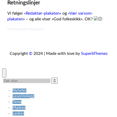
Retningslinjer
Vi følger
«Redaktør-plakaten»
og
«Vær varsom-
plakaten
» – og alle viser «God folkeskikk». OK?
Informasjonskapsler
Copyright
©
2024 | Made with love by
SuperbThemes
Nyheter
Leserinnlegg
Tema
Marked
Lenker