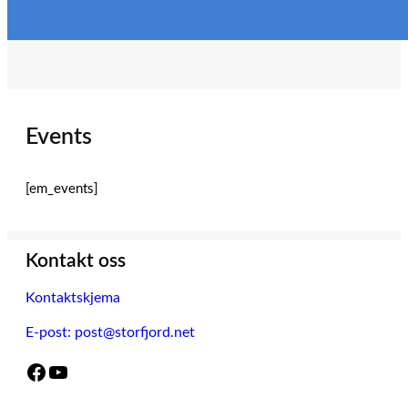
Hopp
til
innhold
Events
[em_events]
Kontakt oss
Kontaktskjema
E-post: post@storfjord.net
Facebook
YouTube