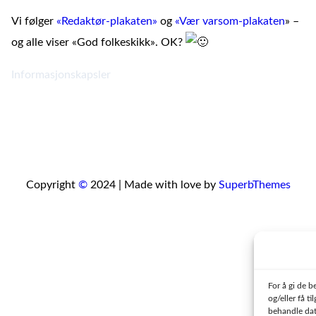
Vi følger
«Redaktør-plakaten»
og
«Vær varsom-plakaten
» –
og alle viser «God folkeskikk». OK?
Informasjonskapsler
Copyright
©
2024 | Made with love by
SuperbThemes
For å gi de b
og/eller få t
behandle data