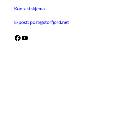
Kontaktskjema
E-post: post@storfjord.net
Facebook
YouTube